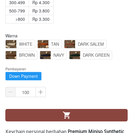
300-499
Rp 4.300
500-799
Rp 3.800
>800
Rp 3.300
Warna
WHITE
TAN
DARK SALEM
BROWN
NAVY
DARK GREEN
Pembayaran
Down Payment
`
Keychain personal berbahan 
Premium Miniso Synthetic 