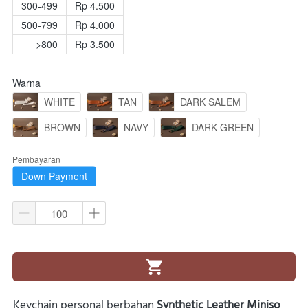
300-499
Rp 4.500
500-799
Rp 4.000
>800
Rp 3.500
Warna
WHITE
TAN
DARK SALEM
BROWN
NAVY
DARK GREEN
Pembayaran
Down Payment
`
Keychain personal berbahan 
Synthetic Leather Miniso 