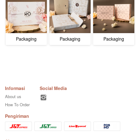
Packaging
Packaging
Packaging
Velope V2
Velope V1
Jasmin
Informasi
Social Media
About us
How To Order
Pengiriman