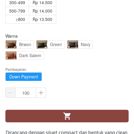
300-499
Rp 14.500
500-799
Rp 14.000
>800
Rp 13.500
Warna
Brwon
Green
Navy
Dark Salem
Pembayaran
Down Payment
`
Dirancang dengan siluet compact dan bentuk yang clean 