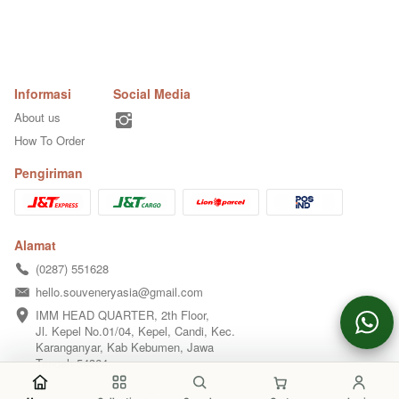
Informasi
Social Media
About us
How To Order
Pengiriman
Alamat
(0287) 551628
hello.souveneryasia@gmail.com
IMM HEAD QUARTER, 2th Floor,  

Jl. Kepel No.01/04, Kepel, Candi, Kec. 
Karanganyar, Kab Kebumen, Jawa 
Tengah 54364
@
2026
Souvenery Asia Inc.