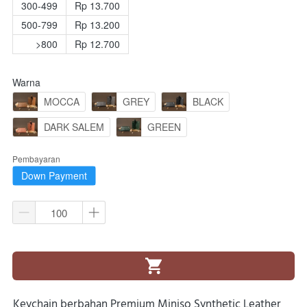
300-499
Rp 13.700
500-799
Rp 13.200
>800
Rp 12.700
Warna
MOCCA
GREY
BLACK
DARK SALEM
GREEN
Pembayaran
Down Payment
`
Keychain berbahan Premium Miniso Synthetic Leather 