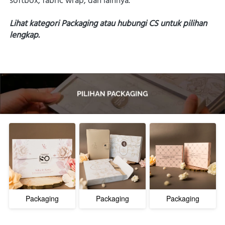
softbox, fabric wrap, dan lainnya.
Lihat kategori Packaging atau hubungi CS untuk pilihan 
lengkap. 
Packaging
Packaging
Packaging
Velope V2
Velope V1
Jasmin